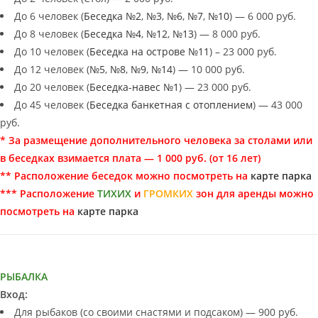
До 6 человек (
Беседка №2
,
№3
,
№6
,
№7
,
№10
) — 6 000 руб.
До 8 человек (
Беседка №4
,
№12
,
№13
) — 8 000 руб.
До 10 человек (
Беседка на острове №11
) – 23 000 руб.
До 12 человек (
№5
,
№8
,
№9
,
№14
) — 10 000 руб.
До 20 человек (
Беседка-навес №1
) — 23 000 руб.
До 45 человек (
Беседка банкетная с отоплением
) — 43 000
руб.
* За размещение дополнительного человека за столами или
в беседках взимается плата — 1 000 руб. (от 16 лет)
** Расположение беседок можно посмотреть на
карте парка
*** Расположение
ТИХИХ
и
ГРОМКИХ
зон для аренды можно
посмотреть на
карте парка
РЫБАЛКА
Вход:
Для рыбаков (со своими снастями и подсаком) — 900 руб.